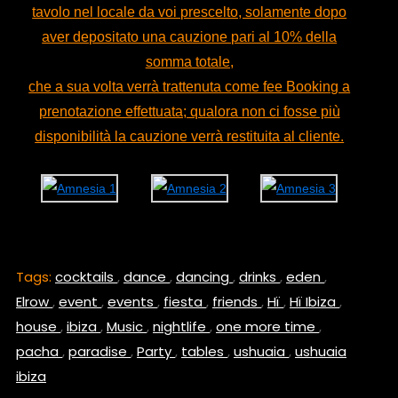
tavolo nel locale da voi prescelto, solamente dopo
aver depositato una cauzione pari al 10% della
somma totale,
che a sua volta verrà trattenuta come fee Booking a
prenotazione effettuata; qualora non ci fosse più
disponibilità la cauzione verrà restituita al cliente.
Tags:
cocktails
,
dance
,
dancing
,
drinks
,
eden
,
Elrow
,
event
,
events
,
fiesta
,
friends
,
Hï
,
Hï Ibiza
,
house
,
ibiza
,
Music
,
nightlife
,
one more time
,
pacha
,
paradise
,
Party
,
tables
,
ushuaia
,
ushuaia
ibiza