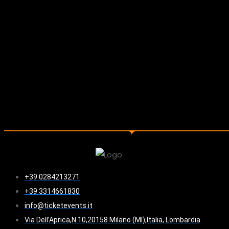
+39 0284213271
+39 3314661830
info@ticketevents.it
Via Dell’Aprica,N.10,20158 Milano (MI),Italia, Lombardia