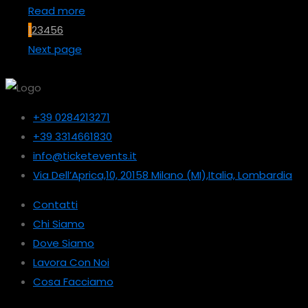
Read more
1
2
3
4
5
6
Next page
+39 0284213271
+39 3314661830
info@ticketevents.it
Via Dell’Aprica,10, 20158 Milano (MI),Italia, Lombardia
Contatti
Chi Siamo
Dove Siamo
Lavora Con Noi
Cosa Facciamo