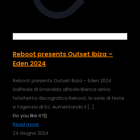
Reboot presents Outset Ibiza –
Eden 2024
Reboot presents Outset Ibiza – Eden 2024
Dall’Isola di Smeraldo all’Isola Bianca arriva
l’etichetta discografica Reboot, la serie di feste
e l’agenzia di DJ. Aumentando il
[…]
Do you like it?
0
Read more
24 Giugno 2024