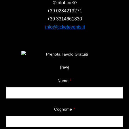
✆InfoLine✆
+39
0284213271
+39
3314661830
info@ticketevents.it
[raw]
Nome
*
Cognome
*