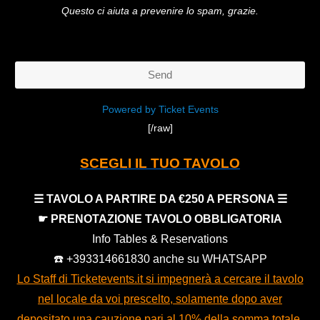
Questo ci aiuta a prevenire lo spam, grazie.
Send
This
Powered by Ticket Events
[/raw]
field
should
SCEGLI IL TUO TAVOLO
be
left
☰ TAVOLO A PARTIRE DA €250 A PERSONA ☰
blank
☛ PRENOTAZIONE TAVOLO OBBLIGATORIA
Info Tables & Reservations
☎️ +393314661830 anche su WHATSAPP
Lo Staff di Ticketevents.it si impegnerà a cercare il tavolo
nel locale da voi prescelto, solamente dopo aver
depositato una cauzione pari al 10% della somma totale,