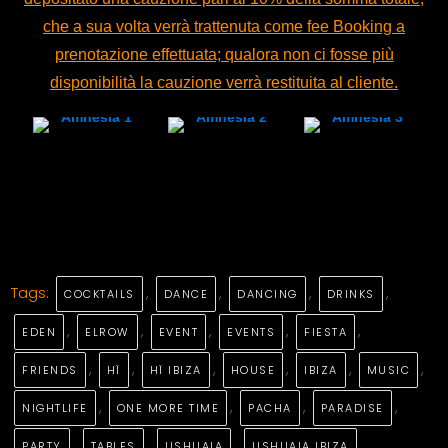
che a sua volta verrà trattenuta come fee Booking a
prenotazione effettuata; qualora non ci fosse più
disponibilità la cauzione verrà restituita al cliente.
Tags:
,
,
,
,
COCKTAILS
DANCE
DANCING
DRINKS
,
,
,
,
,
EDEN
ELROW
EVENT
EVENTS
FIESTA
,
,
,
,
,
,
FRIENDS
HÏ
HÏ IBIZA
HOUSE
IBIZA
MUSIC
,
,
,
,
NIGHTLIFE
ONE MORE TIME
PACHA
PARADISE
,
,
,
PARTY
TABLES
USHUAIA
USHUAIA IBIZA