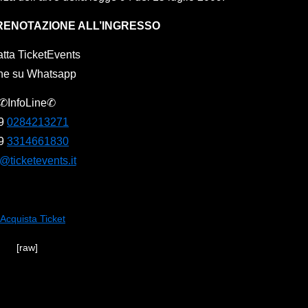
RENOTAZIONE ALL’INGRESSO
tta TicketEvents
he su Whatsapp
✆InfoLine✆
9
0284213271
9
3314661830
o@ticketevents.it
[raw]