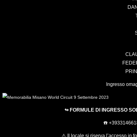
DAN
CLA
FEDE
PRI
Ingresso omagg
↬ FORMULE DI INGRESSO SO
☎️ +39331466
⚠️ Il locale si riserva l’accesso in 