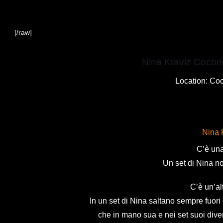
[/raw]
Nina Kraviz Cocori
Location: Coc
Nina 
C’è una
Un set di Nina n
C’è un’al
In un set di Nina saltano sempre fuori 
che in mano sua e nei set suoi div