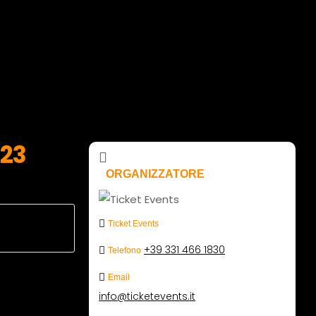
023
ORGANIZZATORE
Ticket Events
+39 331 466 1830
Telefono
Email
info@ticketevents.it