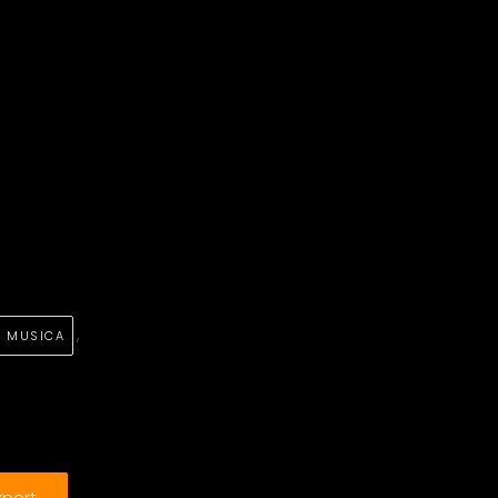
,
MUSICA
xport