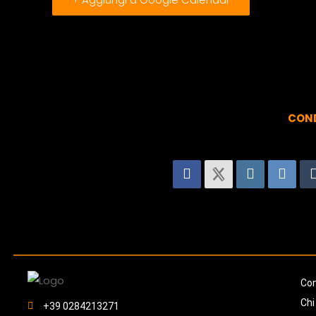
COND
Con
Chi
+39 0284213271