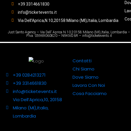
Do
+39 3314661830
Lav
info@ticketevents.it
Co
Via Dell’Aprica,N.10,20158 Milano (MI),Italia, Lombardia
Just Santo Agency – Via Dell’ Aprica N.10,20158 Milano (MI),Italia, Lombardia –
P.Iva. 05969060820 – N9KM26R – info@ticketevents.it
Contatti
Chi Siamo
+39 0284213271
Dove Siamo
+39 3314661830
Lavora Con Noi
info@ticketevents.it
Cosa Facciamo
Via Dell’Aprica,10, 20158
Milano (MI),Italia,
Lombardia