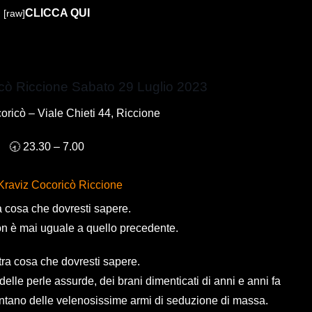
CLICCA QUI
[raw]
cò Riccione Sabato 29 Luglio 2023
oricò – Viale Chieti 44, Riccione
🕣 23.30 – 7.00
Kraviz Cocoricò Riccione
 cosa che dovresti sapere.
on è mai uguale a quello precedente.
tra cosa che dovresti sapere.
delle perle assurde, dei brani dimenticati di anni e anni fa
entano delle velenosissime armi di seduzione di massa.