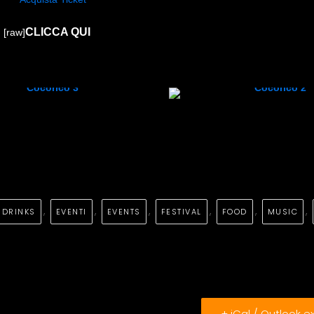
CLICCA QUI
[raw]
,
,
,
,
,
,
DRINKS
EVENTI
EVENTS
FESTIVAL
FOOD
MUSIC
+ iCal / Outlook e