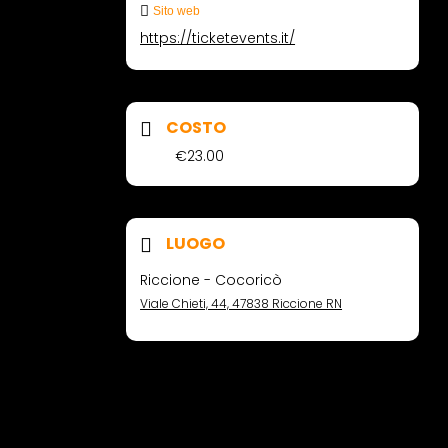
Sito web
https://ticketevents.it/
COSTO
€23.00
LUOGO
Riccione - Cocoricò
Viale Chieti, 44, 47838 Riccione RN