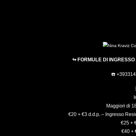
↬ FORMULE DI INGRESSO
☎️ +39331
I
Maggiori di 1
€20 + €3 d.d.p. – Ingresso Res
€25 + 
€40 + 