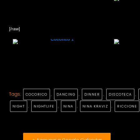
[/raw]
Tags:
,
,
,
,
COCORICO
DANCING
DINNER
DISCOTECA
,
,
,
,
NIGHT
NIGHTLIFE
NINA
NINA KRAVIZ
RICCIONE
+ Aggiungi a Google Calendar