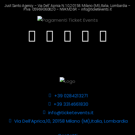
Just Santo Agency – Via Dell’ Aprica N.10,20158 Milano (MI),Italia, Lombardia –
P.Iva. 05969060820 – N9KM26R – info@ticketevents.it
+39 0284213271
+39 3314661830
info@ticketevents.it
Via Dell’Aprica,10, 20158 Milano (MI),Italia, Lombardia