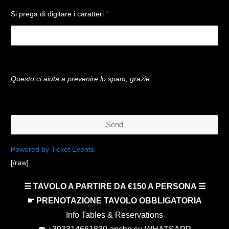
Si prega di digitare i caratteri
*
Questo ci aiuta a prevenire lo spam, grazie.
Send
This
Powered by Ticket Events
[/raw]
field
should
☰ TAVOLO A PARTIRE DA €150 A PERSONA ☰
be
☛ PRENOTAZIONE TAVOLO OBBLIGATORIA
left
Info Tables & Reservations
blank