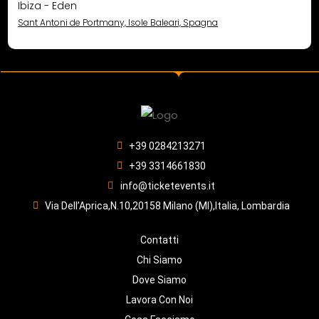
Ibiza - Eden
Sant Antoni de Portmany, Isole Baleari, Spagna
+39 0284213271
+39 3314661830
info@ticketevents.it
Via Dell’Aprica,N.10,20158 Milano (MI),Italia, Lombardia
Contatti
Chi Siamo
Dove Siamo
Lavora Con Noi