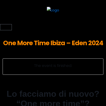
One More Time Ibiza – Eden 2024
The event is finished.
Lo facciamo di nuovo?
“One more time”?