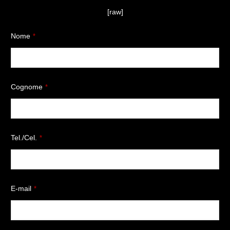
[raw]
Nome
*
Cognome
*
Tel./Cel.
*
E-mail
*