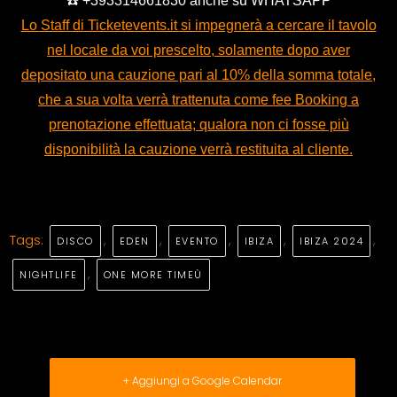
☎️ +393314661830 anche su WHATSAPP
Lo Staff di Ticketevents.it si impegnerà a cercare il tavolo
nel locale da voi prescelto, solamente dopo aver
depositato una cauzione pari al 10% della somma totale,
che a sua volta verrà trattenuta come fee Booking a
prenotazione effettuata; qualora non ci fosse più
disponibilità la cauzione verrà restituita al cliente.
Tags:
,
,
,
,
,
DISCO
EDEN
EVENTO
IBIZA
IBIZA 2024
,
NIGHTLIFE
ONE MORE TIMEÙ
+ Aggiungi a Google Calendar