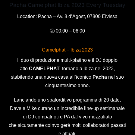
Pacha Camelphat Ibiza 2023 Every Tuesday
Location:
Pacha – Av. 8 d’Agost, 07800 Eivissa
🕣 00.00 – 06.00
Camelphat – Ibiza 2023
Il duo di produzione multi-platino e il DJ doppio
atto
CAMELPHAT
tornano a Ibiza nel 2023,
stabilendo una nuova casa all’iconico
Pacha
nel suo
cinquantesimo anno.
Lanciando uno sbalorditivo programma di 20 date,
Dave e Mike curano un’incredibile line-up settimanale
di DJ compatrioti e PA dal vivo mozzafiato
che sicuramente coinvolgerà molti collaboratori passati
e attuali.