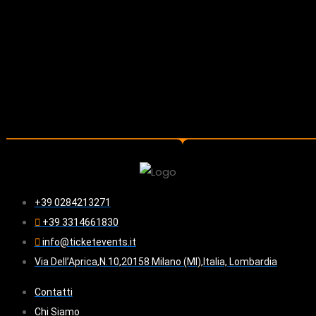
+39 0284213271
+39 3314661830
info@ticketevents.it
Via Dell’Aprica,N.10,20158 Milano (MI),Italia, Lombardia
Contatti
Chi Siamo