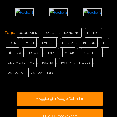
Tags:
,
,
,
,
COCKTAILS
DANCE
DANCING
DRINKS
,
,
,
,
,
,
EDEN
EVENT
EVENTS
FIESTA
FRIENDS
HÏ
,
,
,
,
,
HÏ IBIZA
HOUSE
IBIZA
MUSIC
NIGHTLIFE
,
,
,
,
ONE MORE TIME
PACHA
PARTY
TABLES
,
USHUAIA
USHUAIA IBIZA
+ Aggiungi a Google Calendar
+ iCal / Outlook export