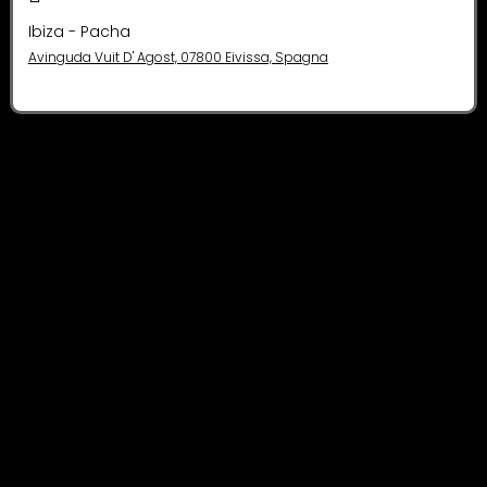
Ibiza - Pacha
Avinguda Vuit D' Agost, 07800 Eivissa, Spagna