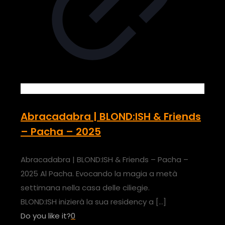
Abracadabra | BLOND:ISH & Friends
– Pacha – 2025
Abracadabra | BLOND:ISH & Friends – Pacha –
2025 Al Pacha. Evocando la magia a metà
settimana nella casa delle ciliegie.
BLOND:ISH inizierà la sua residency a
[…]
Do you like it?
0