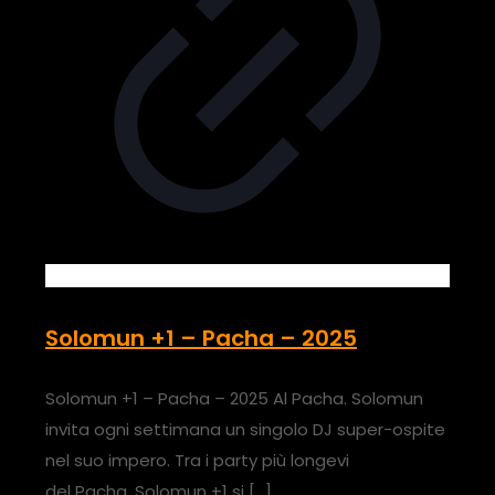
Solomun +1 – Pacha – 2025
Solomun +1 – Pacha – 2025 Al Pacha. Solomun
invita ogni settimana un singolo DJ super-ospite
nel suo impero. Tra i party più longevi
del Pacha, Solomun +1 si
[…]