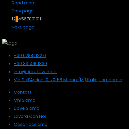
Read more
Prev page
1
2
3
4
5
6
7
8
9
10
11
Next page
+39 0284213271
+39 3314661830
info@ticketevents.it
Via Dell’Aprica,10, 20158 Milano (MI),Italia, Lombardia
Contatti
Chi Siamo
Dove Siamo
Lavora Con Noi
Cosa Facciamo