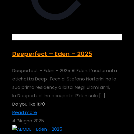
Deeperfect – Eden – 2025
Deeperfect – Eden – 2025 Al Eden. L’acclamata
etichetta Deep-Tech di Stefano Norferini ha la
sua prima residency a Ibiza. Negli ultimi anni,
la Deeperfect ha occupato l’Eden solo
[…]
Do you like it?
0
Read more
4 Giugno 2025