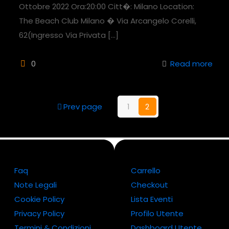
Ottobre 2022 Ora:20:00 Citt�: Milano Location:
The Beach Club Milano � Via Arcangelo Corelli,
62(Ingresso Via Privata
[…]
0
Read more
Prev page
1
2
Faq
Carrello
Note Legali
Checkout
Cookie Policy
Lista Eventi
Privacy Policy
Profilo Utente
Termini & Condizioni
Dashboard Utente