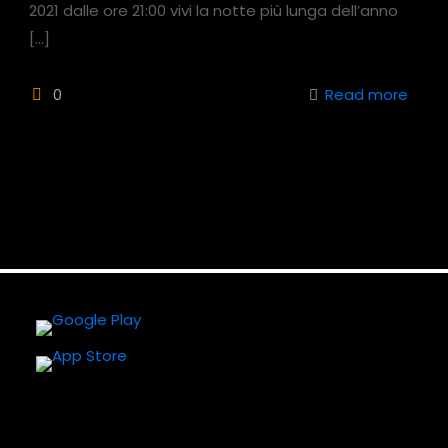
2021 dalle ore 21:00 vivi la notte più lunga dell’anno
[…]
0
Read more