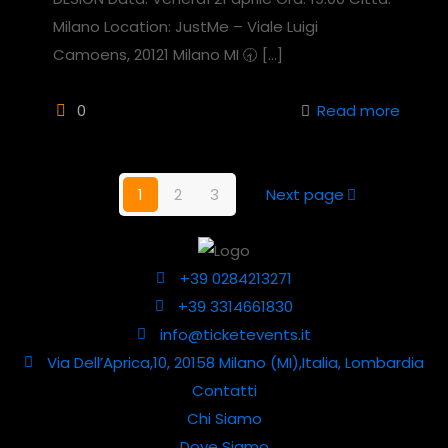
Milano Location: JustMe – Viale Luigi
Camoens, 20121 Milano MI 🕣
[…]
0
Read more
1
2
3
Next page
+39 0284213271
+39 3314661830
info@ticketevents.it
Via Dell’Aprica,10, 20158 Milano (MI),Italia, Lombardia
Contatti
Chi Siamo
Dove Siamo