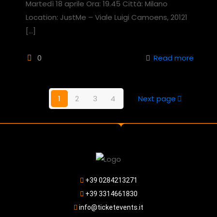
Martedì 18 aprile Ora: 19.45 Città: Milano
Location: JustMe – Viale Luigi Camoens, 20121
[…]
0
Read more
1
2
3
4
Next page
+39 0284213271
+39 3314661830
info@ticketevents.it