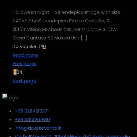
Halloween Night – Serendepico Image with size :
1140×570 @Serendepico Piazza Castello, 01,
20154 Milano MI About this Event DINNER SHOW
Cena Cantata 50 Musica Live
[…]
Do you like it?
0
Read more
Prev page
1
2
3
4
Next page
+39 0284213271
+39 3314661830
info@ticketevents.it
Via Dell’Aprica,10, 20158 Milano (MI),Italia, Lombardia