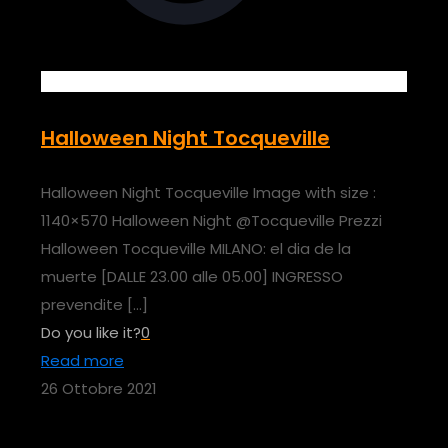
Halloween Night Tocqueville
Halloween Night Tocqueville Image with size :
1140×570 Halloween Night @Tocqueville Prezzi
Halloween Tocqueville MILANO: el dia de la
muerte [DALLE 23.00 alle 05.00] INGRESSO
prevendite
[…]
Do you like it?
0
Read more
26 Ottobre 2021