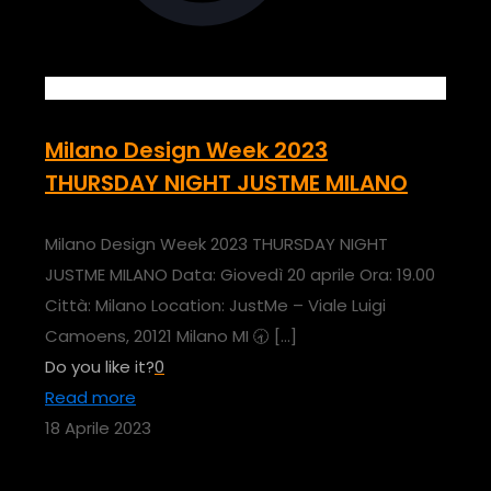
Milano Design Week 2023
THURSDAY NIGHT JUSTME MILANO
Milano Design Week 2023 THURSDAY NIGHT
JUSTME MILANO Data: Giovedì 20 aprile Ora: 19.00
Città: Milano Location: JustMe – Viale Luigi
Camoens, 20121 Milano MI 🕣
[…]
Do you like it?
0
Read more
18 Aprile 2023