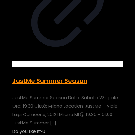
JustMe Summer Season
JustMe Summer Season Data: Sabato 22 aprile
Ora: 19.30 Città: Milano Location: JustMe – Viale
Luigi Camoens, 20121 Milano MI 🕣 19.30 – 01.00
JustMe Summer
[…]
Do you like it?
0