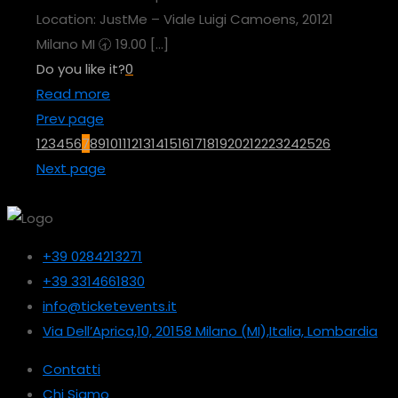
Location: JustMe – Viale Luigi Camoens, 20121
Milano MI 🕣 19.00
[…]
Do you like it?
0
Read more
Prev page
1
2
3
4
5
6
7
8
9
10
11
12
13
14
15
16
17
18
19
20
21
22
23
24
25
26
Next page
+39 0284213271
+39 3314661830
info@ticketevents.it
Via Dell’Aprica,10, 20158 Milano (MI),Italia, Lombardia
Contatti
Chi Siamo