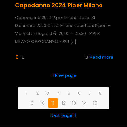
Capodanno 2024 Piper Milano
Capodanno 2024 Piper Milano Data: 31
Dicembre 2023 Città: Milano Location: Piper –
Via Victor Hugo, 4 🕣 20.00 – 05.30 PIPER
MILANO CAPODANNO 2024
[…]
0
Read more
Prev page
1
2
3
4
5
6
7
8
9
10
11
12
13
14
15
Next page