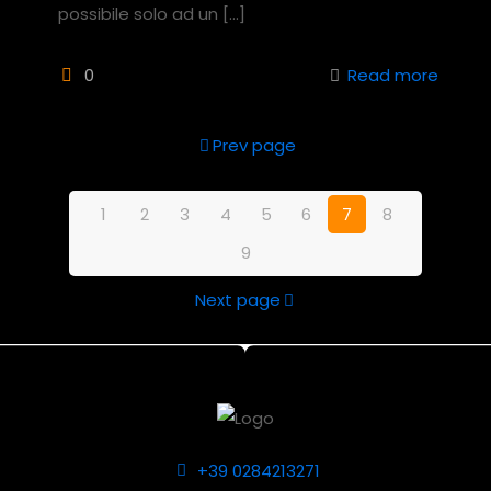
possibile solo ad un
[…]
0
Read more
Prev page
1
2
3
4
5
6
7
8
9
Next page
+39 0284213271