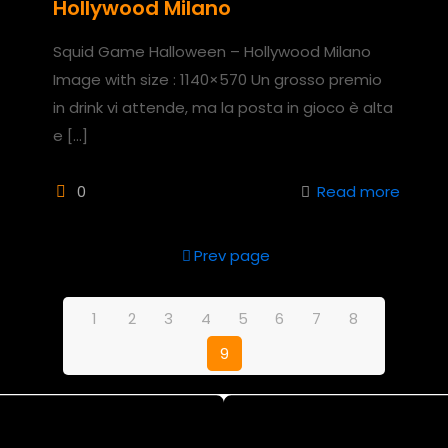
Hollywood Milano
Squid Game Halloween – Hollywood Milano
Image with size : 1140×570 Un grosso premio
in drink vi attende, ma la posta in gioco è alta
e
[…]
0
Read more
Prev page
1
2
3
4
5
6
7
8
9