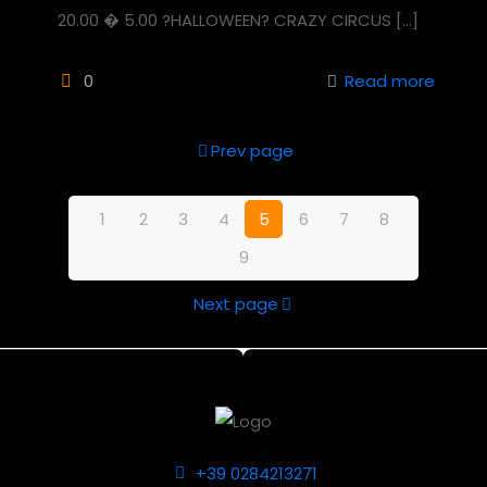
20.00 � 5.00 ?HALLOWEEN? CRAZY CIRCUS
[…]
0
Read more
Prev page
1
2
3
4
5
6
7
8
9
Next page
+39 0284213271