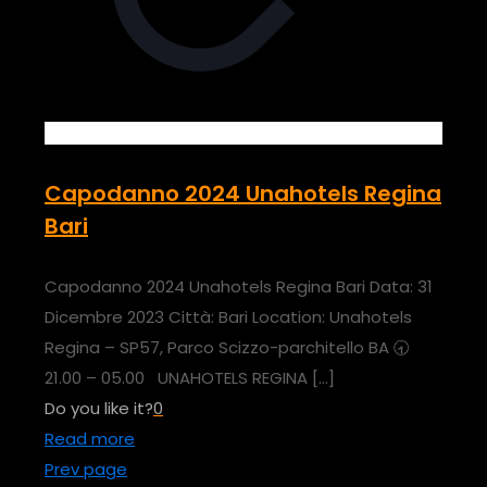
Capodanno 2024 Unahotels Regina
Bari
Capodanno 2024 Unahotels Regina Bari Data: 31
Dicembre 2023 Città: Bari Location: Unahotels
Regina – SP57, Parco Scizzo-parchitello BA 🕣
21.00 – 05.00 UNAHOTELS REGINA
[…]
Do you like it?
0
Read more
Prev page