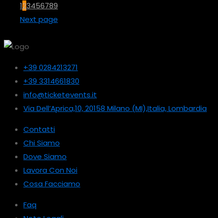
1
2
3
4
5
6
7
8
9
Next page
+39 0284213271
+39 3314661830
info@ticketevents.it
Via Dell’Aprica,10, 20158 Milano (MI),Italia, Lombardia
Contatti
Chi Siamo
Dove Siamo
Lavora Con Noi
Cosa Facciamo
Faq