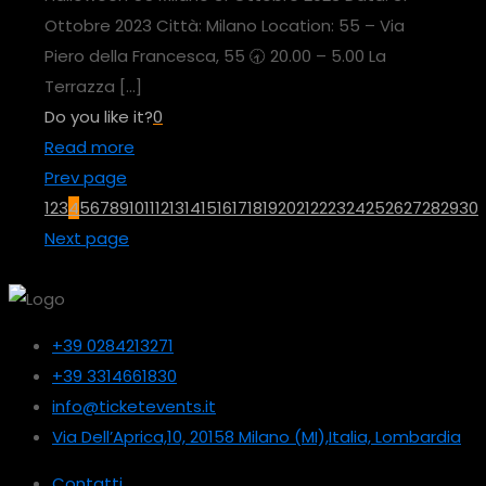
Ottobre 2023 Città: Milano Location: 55 – Via
Piero della Francesca, 55 🕣 20.00 – 5.00 La
Terrazza
[…]
Do you like it?
0
Read more
Prev page
1
2
3
4
5
6
7
8
9
10
11
12
13
14
15
16
17
18
19
20
21
22
23
24
25
26
27
28
29
30
Next page
+39 0284213271
+39 3314661830
info@ticketevents.it
Via Dell’Aprica,10, 20158 Milano (MI),Italia, Lombardia
Contatti