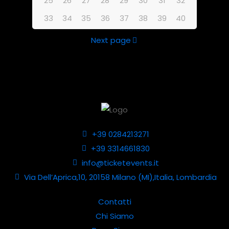
25
26
27
28
29
30
31
32
33
34
35
36
37
38
39
40
Next page
+39 0284213271
+39 3314661830
info@ticketevents.it
Via Dell’Aprica,10, 20158 Milano (MI),Italia, Lombardia
Contatti
Chi Siamo