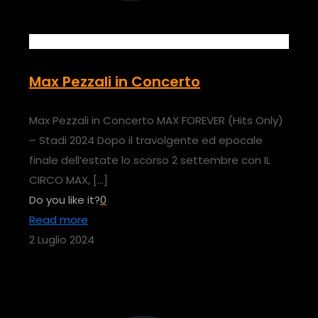
Max Pezzali in Concerto
Max Pezzali in Concerto MAX FOREVER (Hits Only)
– Stadi 2024 Dopo il travolgente ed epocale
finale dell’estate lo scorso 2 settembre con IL
CIRCO MAX,
[…]
Do you like it?
0
Read more
2 Luglio 2024