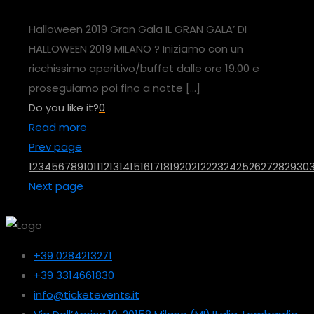
Halloween 2019 Gran Gala IL GRAN GALA’ DI
HALLOWEEN 2019 MILANO ? Iniziamo con un
ricchissimo aperitivo/buffet dalle ore 19.00 e
proseguiamo poi fino a notte
[…]
Do you like it?
0
Read more
Prev page
1
2
3
4
5
6
7
8
9
10
11
12
13
14
15
16
17
18
19
20
21
22
23
24
25
26
27
28
29
30
3
Next page
+39 0284213271
+39 3314661830
info@ticketevents.it