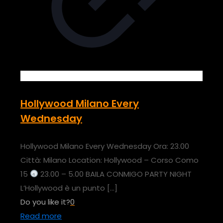
Hollywood Milano Every
Wednesday
Hollywood Milano Every Wednesday Ora: 23.00
Città: Milano Location: Hollywood – Corso Como
15
23.00 – 5.00 BAILA CONMIGO PARTY NIGHT
L’Hollywood è un punto
[…]
Do you like it?
0
Read more