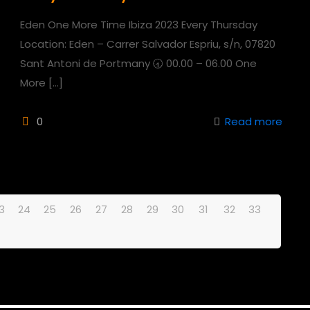
Eden One More Time Ibiza 2023 Every Thursday
Location: Eden – Carrer Salvador Espriu, s/n, 07820
Sant Antoni de Portmany 🕣 00.00 – 06.00 One
More
[…]
0
Read more
3
24
25
26
27
28
29
30
31
32
33