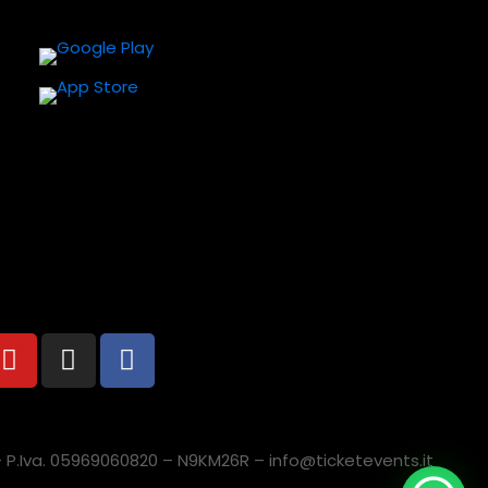
a – P.Iva. 05969060820 – N9KM26R – info@ticketevents.it