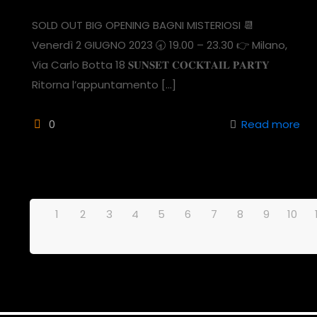
SOLD OUT BIG OPENING BAGNI MISTERIOSI 📆
Venerdì 2 GIUGNO 2023 🕣 19.00 – 23.30 👉 Milano,
Via Carlo Botta 18 𝐒𝐔𝐍𝐒𝐄𝐓 𝐂𝐎𝐂𝐊𝐓𝐀𝐈𝐋 𝐏𝐀𝐑𝐓𝐘
Ritorna l’appuntamento
[…]
0
Read more
1
2
3
4
5
6
7
8
9
10