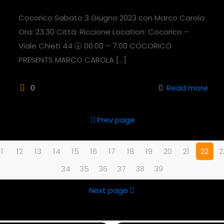
Cocorico Sabato 3 Giugno 2023 con Marco Carola
Ora: 23.30 Città: Riccione Location: Cocorico –
Viale Chieti 44 🕣 00.00 – 7.00 COCORICÒ
PRESENTS MARCO CAROLA
[…]
0
Read more
Prev page
11
12
13
14
15
16
17
18
19
20
21
22
2
34
35
36
37
38
39
Next page