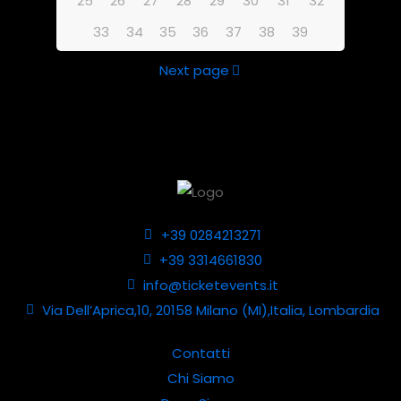
25
26
27
28
29
30
31
32
33
34
35
36
37
38
39
Next page
+39 0284213271
+39 3314661830
info@ticketevents.it
Via Dell’Aprica,10, 20158 Milano (MI),Italia, Lombardia
Contatti
Chi Siamo