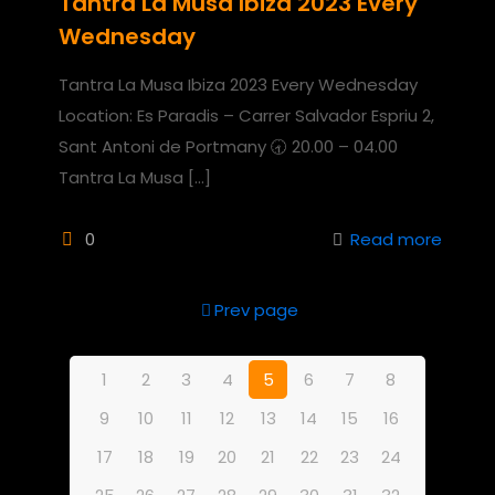
Tantra La Musa Ibiza 2023 Every
Wednesday
Tantra La Musa Ibiza 2023 Every Wednesday
Location: Es Paradis – Carrer Salvador Espriu 2,
Sant Antoni de Portmany 🕣 20.00 – 04.00
Tantra La Musa
[…]
0
Read more
Prev page
1
2
3
4
5
6
7
8
9
10
11
12
13
14
15
16
17
18
19
20
21
22
23
24