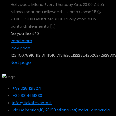
Hollywood Milano Every Thursday Ora: 23.00 Città:
Milano Location: Hollywood – Corso Como 15 🕣
23.00 – 5.00 DANCE MASHUP L’Hollywood è un
punto di riferimento
[…]
Do you like it?
0
Read more
Prev page
1
2
3
4
5
6
7
8
9
10
11
12
13
14
15
16
17
18
19
20
21
22
23
24
25
26
27
28
29
30
3
Next page
+39 0284213271
+39 3314661830
info@ticketevents.it
Via Dell’Aprica,10, 20158 Milano (MI),Italia, Lombardia